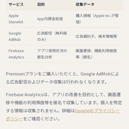
サービス
目的
収集データ
Apple
購入情報（Apple Inc.が管
App内課金処理
StoreKit
理）
Google
広告配信（無料版
広告識別子、端末情報等
AdMob
のみ）
Firebase
アプリ使用状況の
画面遷移、機能利用頻度
Analytics
匿名分析
等（匿名）
Premiumプランをご購入いただくと、Google AdMobによ
る広告配信およびデータ収集は行われなくなります。
Firebase Analyticsは、アプリの改善を目的として、画面遷
移や機能の利用頻度等を匿名で収集しています。個人を特定
する情報は収集されません。詳細は
Googleのプライバシー
ポリシー
をご確認ください。